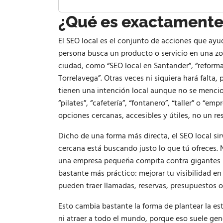
¿Qué es exactamente 
El SEO local es el conjunto de acciones que a
persona busca un producto o servicio en una zon
ciudad, como “SEO local en Santander”, “reforma
Torrelavega”. Otras veces ni siquiera hará fal
tienen una intención local aunque no se mencio
“pilates”, “cafetería”, “fontanero”, “taller” o “e
opciones cercanas, accesibles y útiles, no un re
Dicho de una forma más directa, el SEO local s
cercana está buscando justo lo que tú ofreces. N
una empresa pequeña compita contra gigantes n
bastante más práctico: mejorar tu visibilidad e
pueden traer llamadas, reservas, presupuestos o 
Esto cambia bastante la forma de plantear la es
ni atraer a todo el mundo, porque eso suele gen