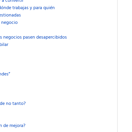
 a convertir
dónde trabajas y para quién
gestionadas
l negocio
s negocios pasen desapercibidos
bilar
ndes”
de no tanto?
en de mejora?