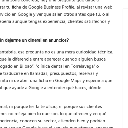
 en una zona concreta, hay una pregunta que tarde o
r tu ficha de Google Business Profile, al revisar una web
rvicio en Google y ver que salen otros antes que tú, o al
ería aunque tengas experiencia, clientes satisfechos y
n dejarme un dineral en anuncios?
ntabria, esa pregunta no es una mera curiosidad técnica.
que la diferencia entre aparecer cuando alguien busca
bogado en Bilbao”, “clínica dental en Torrelavega” o
traducirse en llamadas, presupuestos, reservas y
ita ni de abrir una ficha en Google Maps y esperar a que
ocal que ayude a Google a entender qué haces, dónde
, ni porque les falte oficio, ni porque sus clientes
rnet no refleja bien lo que son, lo que ofrecen y en qué
periencia, conocen su sector, atienden bien y podrían