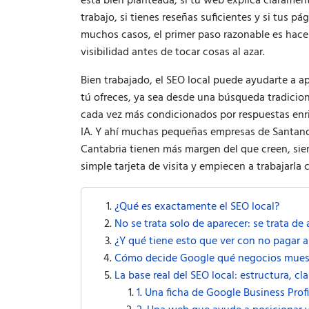
está bien planteada, si tu web explica clarament
trabajo, si tienes reseñas suficientes y si tus p
muchos casos, el primer paso razonable es hac
visibilidad antes de tocar cosas al azar.
Bien trabajado, el SEO local puede ayudarte a 
tú ofreces, ya sea desde una búsqueda tradici
cada vez más condicionados por respuestas enr
IA. Y ahí muchas pequeñas empresas de Santande
Cantabria tienen más margen del que creen, sie
simple tarjeta de visita y empiecen a trabajarla
¿Qué es exactamente el SEO local?
No se trata solo de aparecer: se trata de
¿Y qué tiene esto que ver con no pagar 
Cómo decide Google qué negocios muest
La base real del SEO local: estructura, cl
1. Una ficha de Google Business Prof