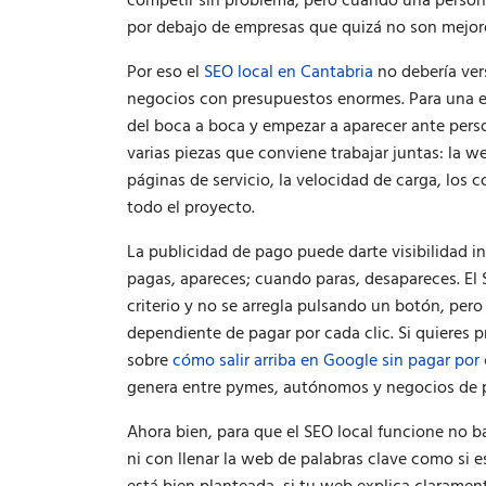
competir sin problema, pero cuando una persona
por debajo de empresas que quizá no son mejores,
Por eso el
SEO local en Cantabria
no debería ver
negocios con presupuestos enormes. Para una em
del boca a boca y empezar a aparecer ante pers
varias piezas que conviene trabajar juntas: la web
páginas de servicio, la velocidad de carga, los 
todo el proyecto.
La publicidad de pago puede darte visibilidad i
pagas, apareces; cuando paras, desapareces. El 
criterio y no se arregla pulsando un botón, per
dependiente de pagar por cada clic. Si quieres pr
sobre
cómo salir arriba en Google sin pagar por 
genera entre pymes, autónomos y negocios de 
Ahora bien, para que el SEO local funcione no b
ni con llenar la web de palabras clave como si e