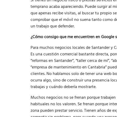
Si tienes un negocio físico o prestas servicios
temprano acaba apareciendo. Puede surgir al mira
que apenas recibe visitas, al buscar tu propio se
comprobar que el móvil no suena tanto como deb
un trabajo que defender.
¿Cómo consigo que me encuentren en Google si
Para muchos negocios locales de Santander y Ca
Es una cuestión comercial bastante directa, por
“reformas en Santander”, “taller cerca de mí”, “a
“empresa de mantenimiento en Cantabria” puede 
clientes. No hablamos solo de tener una web bon
ocurra algo, sino de construir una presencia l
trabajas y cuándo debería mostrarte.
Muchos negocios no se frenan porque trabajen mal
habituales no los valoren. Se frenan porque inte
zona pueden prestar servicio. Tienen años de ex