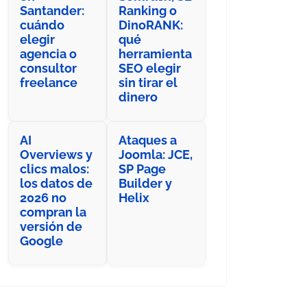
Santander:
Ranking o
cuándo
DinoRANK:
elegir
qué
agencia o
herramienta
consultor
SEO elegir
freelance
sin tirar el
dinero
AI
Ataques a
Overviews y
Joomla: JCE,
clics malos:
SP Page
los datos de
Builder y
2026 no
Helix
compran la
versión de
Google