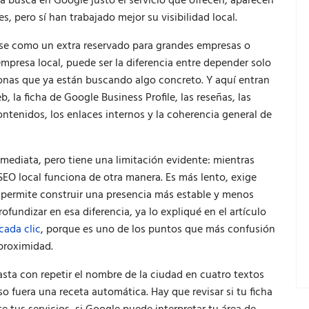
 busca en Google justo el servicio que ofrecen, aparecen
 pero sí han trabajado mejor su visibilidad local.
se como un extra reservado para grandes empresas o
presa local, puede ser la diferencia entre depender solo
onas que ya están buscando algo concreto. Y aquí entran
, la ficha de Google Business Profile, las reseñas, las
contenidos, los enlaces internos y la coherencia general de
nmediata, pero tiene una limitación evidente: mientras
SEO local funciona de otra manera. Es más lento, exige
o permite construir una presencia más estable y menos
ofundizar en esa diferencia, ya lo expliqué en el artículo
cada clic
, porque es uno de los puntos que más confusión
proximidad.
asta con repetir el nombre de la ciudad en cuatro textos
so fuera una receta automática. Hay que revisar si tu ficha