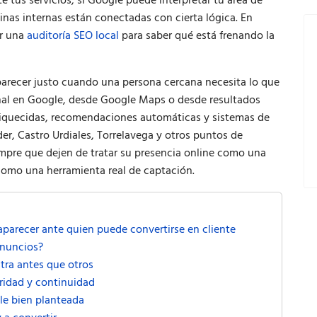
e tus servicios, si Google puede interpretar tu área de
áginas internas están conectadas con cierta lógica. En
er una
auditoría SEO local
para saber qué está frenando la
aparecer justo cuando una persona cercana necesita lo que
onal en Google, desde Google Maps o desde resultados
iquecidas, recomendaciones automáticas y sistemas de
r, Castro Urdiales, Torrelavega y otros puntos de
mpre que dejen de tratar su presencia online como una
 como una herramienta real de captación.
 aparecer ante quien puede convertirse en cliente
anuncios?
ra antes que otros
aridad y continuidad
ile bien planteada