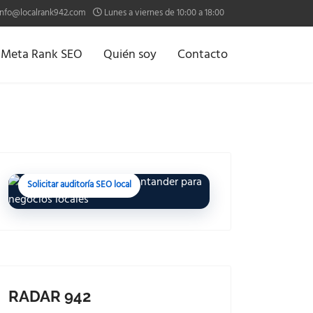
info@localrank942.com
Lunes a viernes de 10:00 a 18:00
o Meta Rank SEO
Quién soy
Contacto
SEO LOCAL EN SANTANDER
¿Tu negocio aparece
cuando te buscan cerca?
Analizo tu visibilidad local y detecto dónde
estás perdiendo oportunidades.
Solicitar auditoría SEO local
RADAR 942