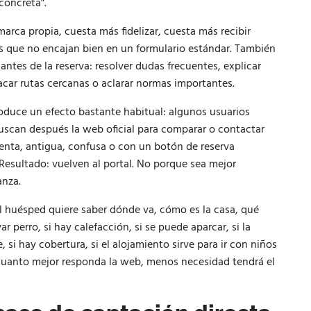
concreta”.
arca propia, cuesta más fidelizar, cuesta más recibir
es que no encajan bien en un formulario estándar. También
antes de la reserva: resolver dudas frecuentes, explicar
car rutas cercanas o aclarar normas importantes.
roduce un efecto bastante habitual: algunos usuarios
uscan después la web oficial para comparar o contactar
enta, antigua, confusa o con un botón de reserva
Resultado: vuelven al portal. No porque sea mejor
anza.
El huésped quiere saber dónde va, cómo es la casa, qué
ar perro, si hay calefacción, si se puede aparcar, si la
e, si hay cobertura, si el alojamiento sirve para ir con niños
 Cuanto mejor responda la web, menos necesidad tendrá el