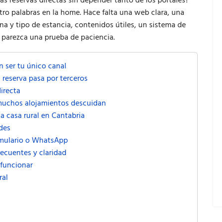
s reservas directas sin depender tanto de los portales?
tro palabras en la home. Hace falta una web clara, una
na y tipo de estancia, contenidos útiles, un sistema de
 parezca una prueba de paciencia.
n ser tu único canal
 reserva pasa por terceros
irecta
muchos alojamientos descuidan
a casa rural en Cantabria
des
ormulario o WhatsApp
recuentes y claridad
 funcionar
ral