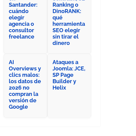
Santander:
Ranking o
cuándo
DinoRANK:
elegir
qué
agencia o
herramienta
consultor
SEO elegir
freelance
sin tirar el
dinero
AI
Ataques a
Overviews y
Joomla: JCE,
clics malos:
SP Page
los datos de
Builder y
2026 no
Helix
compran la
versión de
Google