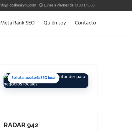
info@localrank942.com
Lunes a viernes de 10:00 a 18:00
o Meta Rank SEO
Quién soy
Contacto
SEO LOCAL EN SANTANDER
¿Tu negocio aparece
cuando te buscan cerca?
Analizo tu visibilidad local y detecto dónde
estás perdiendo oportunidades.
Solicitar auditoría SEO local
RADAR 942