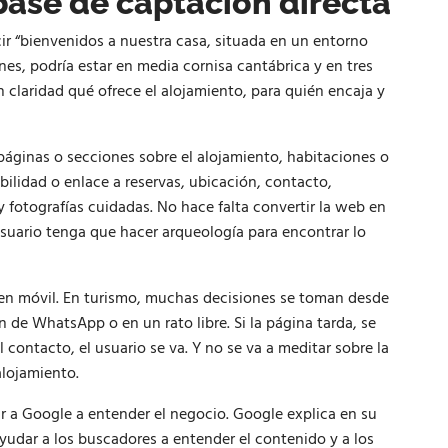
ase de captación directa
cir “bienvenidos a nuestra casa, situada en un entorno
nes, podría estar en media cornisa cantábrica y en tres
 claridad qué ofrece el alojamiento, para quién encaja y
páginas o secciones sobre el alojamiento, habitaciones o
ibilidad o enlace a reservas, ubicación, contacto,
 fotografías cuidadas. No hace falta convertir la web en
 usuario tenga que hacer arqueología para encontrar lo
en móvil. En turismo, muchas decisiones se toman desde
n de WhatsApp o en un rato libre. Si la página tarda, se
l contacto, el usuario se va. Y no se va a meditar sobre la
 alojamiento.
r a Google a entender el negocio. Google explica en su
ayudar a los buscadores a entender el contenido y a los