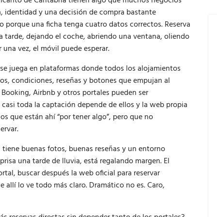
 encanto de Cantabria tienen algo que muchos negocios
ia, identidad y una decisión de compra bastante
o porque una ficha tenga cuatro datos correctos. Reserva
la tarde, dejando el coche, abriendo una ventana, oliendo
una vez, el móvil puede esperar.
 se juega en plataformas donde todos los alojamientos
cios, condiciones, reseñas y botones que empujan al
 Booking, Airbnb y otros portales pueden ser
o casi toda la captación depende de ellos y la web propia
os que están ahí “por tener algo”, pero que no
ervar.
al tiene buenas fotos, buenas reseñas y un entorno
isa una tarde de lluvia, está regalando margen. El
tal, buscar después la web oficial para reservar
 allí lo ve todo más claro. Dramático no es. Caro,