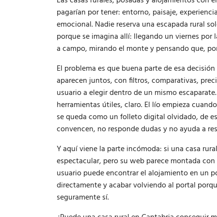
Las casas rurales, posadas y alojamientos con
pagarían por tener: entorno, paisaje, experienc
emocional. Nadie reserva una escapada rural sol
porque se imagina allí: llegando un viernes por 
a campo, mirando el monte y pensando que, por 
El problema es que buena parte de esa decisión
aparecen juntos, con filtros, comparativas, pre
usuario a elegir dentro de un mismo escaparate.
herramientas útiles, claro. El lío empieza cuand
se queda como un folleto digital olvidado, de es
convencen, no responde dudas y no ayuda a res
Y aquí viene la parte incómoda: si una casa rur
espectacular, pero su web parece montada con pr
usuario puede encontrar el alojamiento en un por
directamente y acabar volviendo al portal porque
seguramente sí.